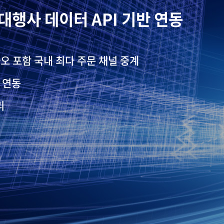
대행사 데이터 API 기반 연동
 통합 및 관리 토탈 솔루션
 분석, 추천 서비스
루션 커스터마이징과 서비스 연동
카오 포함 국내 최다 주문 채널 중계
매장 분석통계 시각화 및 제공
 및 연동 구현 가능 역량 보유
편리한 배송을 
 연동
능한 영업 관리 시스템
 테마별 인사이트 서비스 제공
비스 연동
90+
리
로 관리 편의성과 운영 효율 극대화
최적화 서비스 연구 개발
한 서비스 개발 커스터마이징, 수발주
전국 90+곳 이상
주문 처리 과정을 