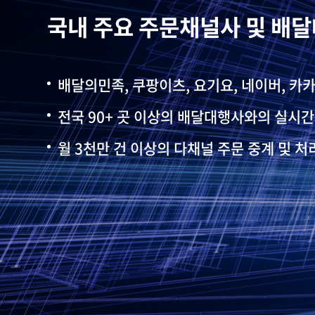
국내 주요 주문채널사 및 배달
매장 운영을 위한 다채널 주문
빅데이터 기반의 데이터 통계,
운영 요구 사항에 적합한 솔
배달의민족, 쿠팡이츠, 요기요, 네이버, 카
주문 채널 통합 연계 및 매출 관리 솔루션
데이터 기반 의사결정 지원을 위한 다각도 
데이터 중계 플랫폼 기반 대용량 데이터 전송
전국 90+ 곳 이상의 배달대행사와의 실시간
브랜드/프랜차이즈 운영과 매니지먼트가 가
빅데이터 분석 기반의 상권, 업종, 고객 등
ERP, SCM 등 사용 중인 그룹웨어와의 서
월 3천만 건 이상의 다채널 주문 중계 및 처
프로그램과 앱, 브라우저 간 데이터 연동으
빅데이터 및 AI 모델링 기반의 매장 운영 
배달 권역 제어 시스템 등 운영 효율화를 위